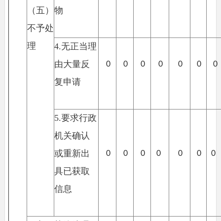
（五）
物
不予处
理
4.
无正当理
由大量反
0
0
0
0
0
0
0
复申请
5.
要求行政
机关确认
或重新出
0
0
0
0
0
0
0
具已获取
信息