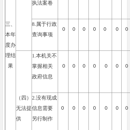
执法案卷
三、
8.
属于行政
0
0
0
0
0
0
0
本年
查询事项
度办
理结
1.
本机关不
果
掌握相关
0
0
0
0
0
0
0
政府信息
（四）
2.
没有现成
无法提
信息需要
0
0
0
0
0
0
0
供
另行制作