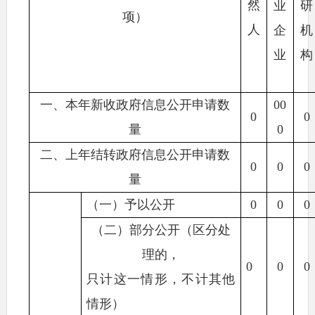
然
业
研
项）
人
企
机
业
构
一、本年新收政府信息公开申请数
00
0
0
量
0
二、上年结转政府信息公开申请数
0
0
0
量
（一）予以公开
0
0
0
（二）
部分公开（区分处
理的，
0
0
0
只计这一情形，不计其他
情形）