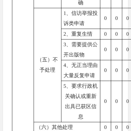
确
1
、信访举报投
0
0
0
诉类申请
2
、重复生情
0
0
0
3
、需要提供公
0
0
0
开出版物
（五）不
4
、无正当理由
予处理
0
0
0
大量反复申请
5
、要求行政机
关确认或重新
0
0
0
出具已获区信
息
（六）其他处理
0
0
0