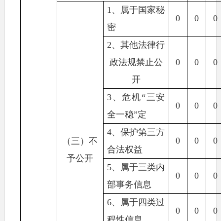
1
、属于国家秘
0
0
0
密
2
、其他法律行
政法规禁止公
0
0
0
开
3
、危机“三安
0
0
0
全一稳”定
4
、保护第三方
0
0
0
（三）不
合法权益
予公开
5
、属于三类内
0
0
0
部事务信息
6
、属于四类过
0
0
0
程性信息