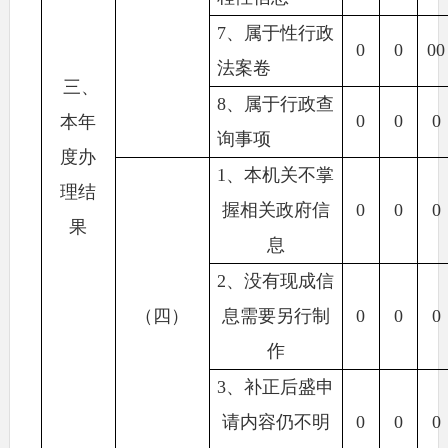
7
、属于性行政
0
0
00
法案卷
三、
8
、属于行政查
0
0
0
本年
询事项
度办
1
、本机关不掌
理结
握相关政府信
0
0
0
果
息
2
、没有现成信
（四）
息需要另行制
0
0
0
作
3
、补正后盛申
请内容仍不明
0
0
0