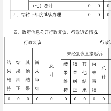
（七）总计
0
0
0
四、结转下年度继续办理
0
0
0
四、政府信息公开行政复议、行政诉讼情况
行政复议
行政
未经复议直接起诉
结
结
其
尚
结
结
其
尚
总
总
果
果
他
未
果
果
他
未
计
计
维
纠
结
审
维
纠
结
审
持
正
果
结
持
正
果
结
0
0
0
0
0
0
0
0
0
0