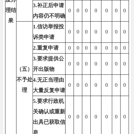
3.
补正后申请
理结
0
0
0
0
0
0
0
内容仍不明确
果
1.
信访举报投
0
0
0
0
0
0
0
诉类申请
2.
重复申请
0
0
0
0
0
0
0
3.
要求提供公
0
0
0
0
0
0
0
（五）
开出版物
不予处
4.
无正当理由
0
0
0
0
0
0
0
理
大量反复申请
5.
要求行政机
关确认或重新
0
0
0
0
0
0
0
出具已获取信
息