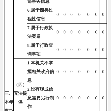
部事务信息
6.
属于四类过
0
0
0
0
0
0
0
程性信息
7.
属于行政执
0
0
0
0
0
0
0
法案卷
8.
属于行政查
0
0
0
0
0
0
0
询事项
1.
本机关不掌
握相关政府信
0
0
0
0
0
0
0
息
（四）
2.
没有现成信
三、
无法提
息需要另行制
0
0
0
0
0
0
0
本年
供
作
度办