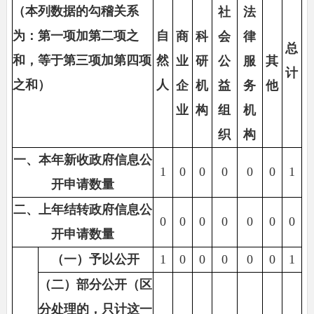
（本列数据的勾稽关系
社
法
为：第一项加第二项之
自
商
科
会
律
总
和，等于第三项加第四项
然
业
研
公
服
其
计
之和）
人
企
机
益
务
他
业
构
组
机
织
构
一、本年新收政府信息公
1
0
0
0
0
0
1
开申请数量
二、上年结转政府信息公
0
0
0
0
0
0
0
开申请数量
（一）予以公开
1
0
0
0
0
0
1
（二）部分公开（区
分处理的，只计这一