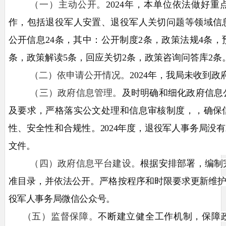
（一）主动公开。
202
4年，本单位依法做好重
作，包括退役军人安置、退役军人关切问题等领域信
公开信息24条，其中：
公开制度2条，
政策法规4条，
条，
政策解读5条，
回应关切
2条，政策咨询问答库2条
（二）依申请公开情况。
202
4年，我局未收到政
（三）政府信息管理。
及时明确和细化政府信息
及要求，严格落实公文处理和信息审核制度，，确保
性、安全性和合规性。
2024年度，退役军人事务局没
文件
。
（四）政府信息平台建设。
根据安排部署，编制
准目录，并依法公开。严格按程序和时限要
求更新维
役军人事务局微信公众号。
（五）监督保障。
不断建立健全工作机制，保障