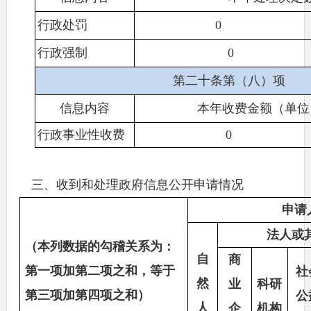
行政处罚
0
行政强制
0
第二十条第（八）项
信息内容
本年收费金额（单位
行政事业性收费
0
三、收到和处理政府信息公开申请情况
申请
法人或
（本列数据的勾稽关系为：
自
商
第一项加第二项之和，等于
社
然
业
科研
第三项加第四项之和）
公
人
企
机构