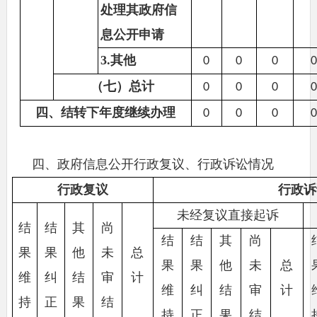
处理其政府信
息公开申请
3.其他
0
0
0
（七）总计
0
0
0
四、结转下年度继续办理
0
0
0
四、政府信息公开行政复议、行政诉讼情况
行政复议
行政诉
未经复议直接起诉
结
结
其
尚
结
结
其
尚
果
果
他
未
总
果
果
他
未
总
维
纠
结
审
计
维
纠
结
审
计
持
正
果
结
持
正
果
结