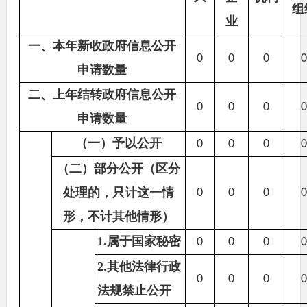
组
业
一、本年新收政府信息公开
0
0
0
申请数量
二、上年结转政府信息公开
0
0
0
申请数量
（一）予以公开
0
0
0
（二）部分公开（区分
处理的，只计这一情
0
0
0
形，不计其他情形）
1.属于国家秘密
0
0
0
2.其他法律行政
0
0
0
法规禁止公开