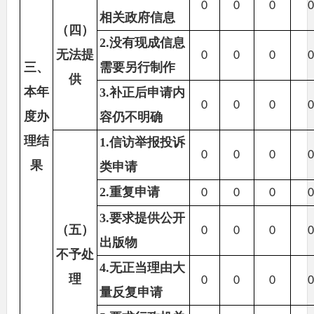
0
0
0
相关政府信息
（四）
2.没有现成信息
无法提
0
0
0
三、
需要另行制作
供
本年
3.补正后申请内
0
0
0
度办
容仍不明确
理结
1.信访举报投诉
0
0
0
果
类申请
2.重复申请
0
0
0
3.要求提供公开
（五）
0
0
0
出版物
不予处
4.无正当理由大
理
0
0
0
量反复申请