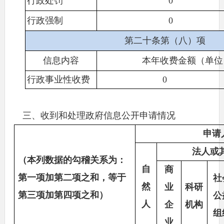
行政处罚
0
行政强制
0
第二十条第（八）项
信息内容
本年收费金额（单位
行政事业性收费
0
三、收到和处理政府信息公开申请情况
申请
法人或
（本列数据的勾稽关系为：
自
商
第一项加第二项之和，等于
社
然
业
科研
第三项加第四项之和）
公
人
企
机构
组
业