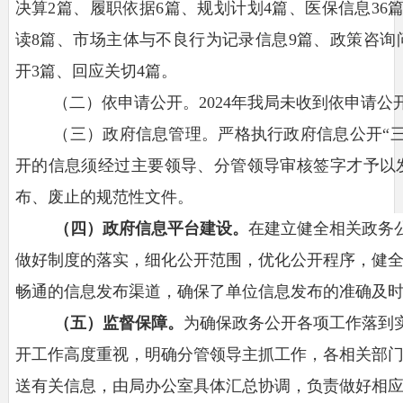
决算2篇、履职依据6篇、规划计划4篇、医保信息36
读8篇、市场主体与不良行为记录信息9篇、政策咨询
开3篇、回应关切4篇。
（
二
）依申请公开
。
2
024年我局未收到依申请公
（
三
）
政府
信息
管理
。
严格执行政府信息公开
“
开的信息须经过
主要领导
、分管领导审核签字才予以
布、废止的规范性文件。
（
四
）
政府信息平台建设
。
在建立健全相关政务
做好制度的落实，细化公开范围，优化公开程序，健
畅通的信息发布渠道，确保了单位信息发布的准确及
（
五
）
监督保障
。
为确保政务公开各项工作落到
开工作高度重视，明确分管领导主抓工作，各相关部
送有关信息，由局办公室具体汇总协调，负责做好相