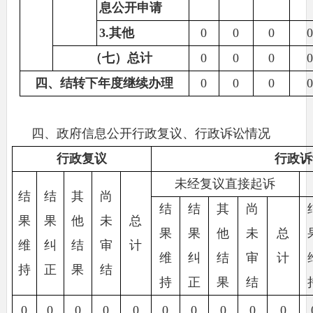
息公开申请
3.其他
0
0
0
（七）总计
0
0
0
四、结转下年度继续办理
0
0
0
四、政府信息公开行政复议、行政诉讼情况
行政复议
行政诉
未经复议直接起诉
结
结
其
尚
结
结
其
尚
果
果
他
未
总
果
果
他
未
总
维
纠
结
审
计
维
纠
结
审
计
持
正
果
结
持
正
果
结
0
0
0
0
0
0
0
0
0
0