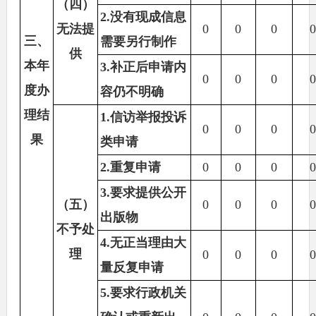
（四）
2.没有现成信息
无法提
0
0
0
三、
需要另行制作
供
本年
3.补正后申请内
0
0
0
度办
容仍不明确
理结
1.信访举报投诉
0
0
0
果
类申请
2.重复申请
0
0
0
3.要求提供公开
（五）
0
0
0
出版物
不予处
4.无正当理由大
理
0
0
0
量反复申请
5.要求行政机关