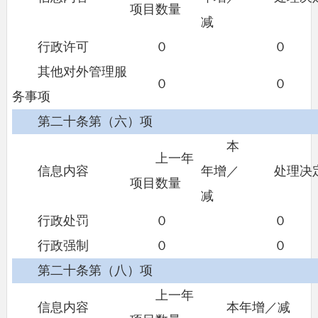
项目数量
减
行政许可
０
０
其他对外管理服
０
０
务事项
第二十条第（六）项
本
上一年
信息内容
年增／
处理决
项目数量
减
行政处罚
０
０
行政强制
０
０
第二十条第（八）项
上一年
信息内容
本年增／减