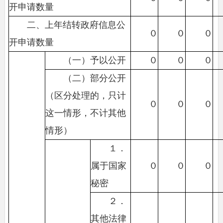
开申请数量
二、上年结转政府信息公
０
０
０
开申请数量
（一）予以公开
０
０
０
（二）部分公开
（区分处理的，只计
０
０
０
这一情形，不计其他
情形）
１．
属于国家
０
０
０
秘密
２．
其他法律