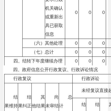
机关确认
０
０
０
或重新出
具已获取
信息
（六）其他处理
０
０
０
（七）总计
０
０
０
四、结转下年度继续办理
０
０
０
四、政府信息公开行政复议、行政诉讼情况
行政复议
行政诉讼
未经复议直接
结
结
其
尚
总
结
结
果维持
果纠正
他结果
未审结
计