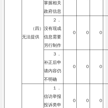
掌握相关
政府信息
２．
（四）
没有现成
０
０
０
无法提供
信息需要
另行制作
３．
补正后申
０
０
０
请内容仍
不明确
１．
信访举报
０
０
０
投诉类申