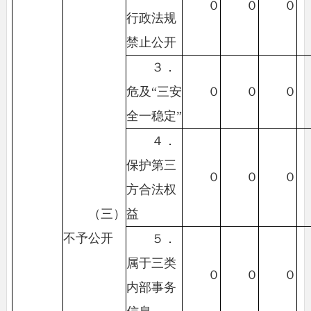
０
０
０
行政法规
禁止公开
３．
危及“三安
０
０
０
全一稳定”
４．
保护第三
０
０
０
方合法权
（三）
益
不予公开
５．
属于三类
０
０
０
内部事务