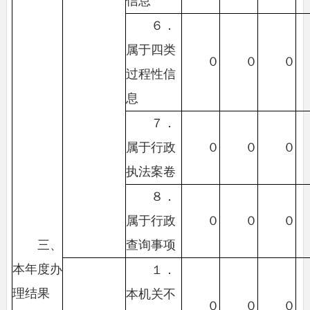
信息
６．
属于四类
０
０
０
过程性信
息
７．
属于行政
０
０
０
执法案卷
８．
属于行政
０
０
０
三、
查询事项
本年度办
１．
理结果
本机关不
０
０
０