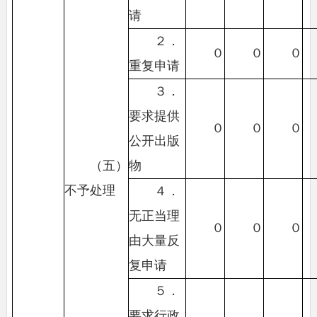
请
２．
０
０
０
重复申请
３．
要求提供
０
０
０
公开出版
（五）
物
不予处理
４．
无正当理
０
０
０
由大量反
复申请
５．
要求行政