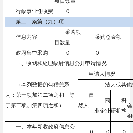
项目数量
行政事业性收费
０
第二十条第（九）项
采购项
信息内容
采购总金额
目数量
政府集中采购
０
０
三、收到和处理政府信息公开申请情况
申请人情况
（本列数据的勾稽关系
法人或其他
为：第一项加第二项之和，等
自
商
科
于第三项加第四项之和）
然人
会
业企业
研机构
组
一、本年新收政府信息公
０
０
０