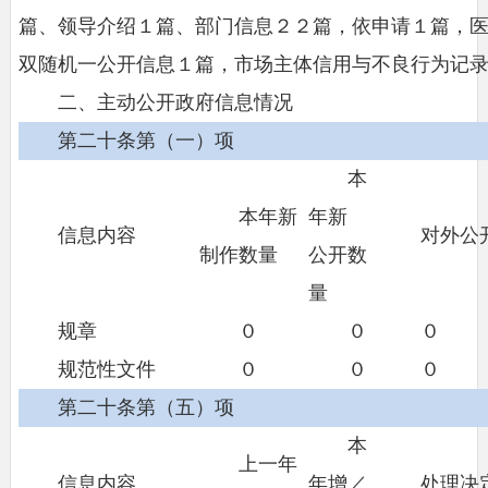
篇、领导介绍１篇、部门信息２２篇，依申请１篇，
双随机一公开信息１篇，市场主体信用与不良行为记
二、主动公开政府信息情况
第二十条第（一）项
本
本年新
年新
信息内容
对外公
制作数量
公开数
量
规章
０
０
０
规范性文件
０
０
０
第二十条第（五）项
本
上一年
信息内容
年增／
处理决