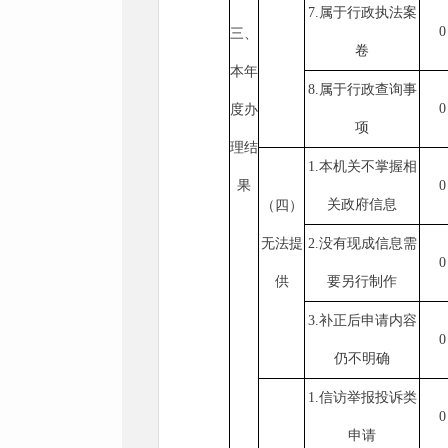
7.属于行政执法案
0
三、
卷
本年
8.属于行政查询事
0
度办
项
理结
1.本机关不掌握相
果
0
关政府信息
（四）
无法提
2.没有现成信息需
0
供
要另行制作
3.补正后申请内容
0
仍不明确
1.信访举报投诉类
0
申请