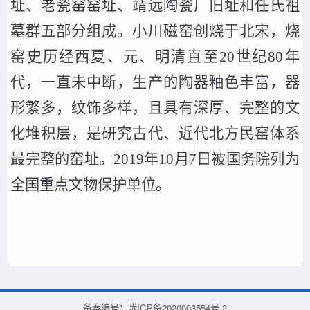
址、老瓷窑窑址、靖远陶瓷厂旧址和任氏祖
墓群五部分组成。小川磁窑创烧于北宋，烧
窑史历经西夏、元、明清直至
20世纪80年
代，一直未中断，生产的陶器釉色丰富，器
形繁多，纹饰多样，且具有深厚、完整的文
化堆积层，是研究古代、近代北方民窑体系
最完整的窑址。2019年10月7日被国务院列为
全国重点文物保护单位。
备案编号：
陇ICP备2020003554号-2