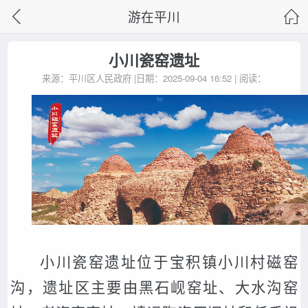
游在平川
小川瓷窑遗址
来源：平川区人民政府 |日期：2025-09-04 16:52 | 阅读：
小川瓷窑遗址位于宝积镇小川村
磁窑
沟
，遗址区主要由黑石岘窑址、大水沟窑