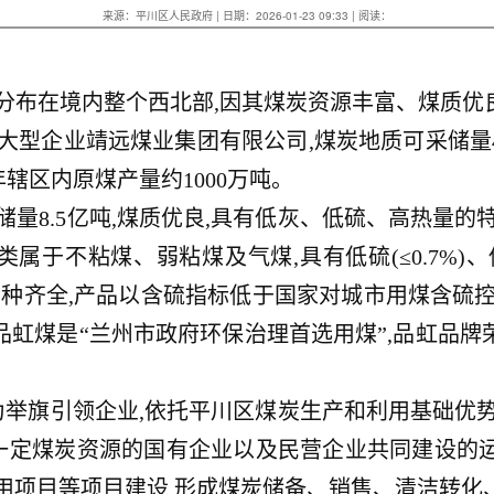
来源：平川区人民政府 | 日期：2026-01-23 09:33 | 阅读：
源分布在境内整个西北部,因其煤炭资源丰富、煤质优
属大型企业靖远煤业集团有限公司,煤炭地质可采储量
5年辖区内原煤产量约1000万吨。
有储量8.5亿吨,煤质优良,具有低灰、低硫、高热量
不粘煤、弱粘煤及气煤,具有低硫(≤0.7%)、低磷(≤
煤炭品种齐全,产品以含硫指标低于国家对城市用煤含硫
品虹煤是“兰州市政府环保治理首选用煤”,品虹品牌
举旗引领企业,依托平川区煤炭生产和利用基础优势
一定煤炭资源的国有企业以及民营企业共同建设的运
利用项目等项目建设,形成煤炭储备、销售、清洁转