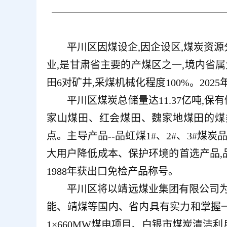
平川区因煤设企,因企设区,煤炭资
业,是甘肃省主要的产煤区之一,境内省
田6对矿井,采煤机械化程度100%。202
平川区煤炭总储量达11.37亿吨,保
家山煤田、红会煤田、魏家地煤田的煤类属于
点。主导产品--品虹煤1#、2#、3#
大用户降低成本、保护环境的首选产品,
1988年获出口免检产品称号。
平川区将以靖远煤业集团有限公司为
能、靖煤等国内、省内具有实力和掌握
1×660MW煤电项目、白银市煤炭清洁