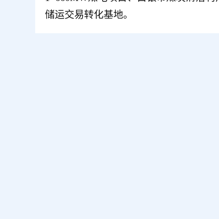
储运交易转化基地。
备案编号：
陇ICP备2020003554号-2
网站地图
本网站已支
主办：白银市平川区人民政府办公室 运行管理：白银市