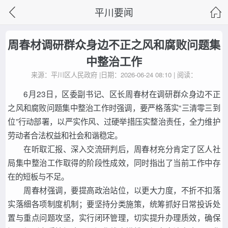
平川要闻
周春材调研群众身边不正之风和腐败问题集
中整治工作
来源：平川区人民政府 |日期：2026-06-24 08:10 | 阅读：
6月23日，区委副书记、区长周春材在调研群众身边不正
之风和腐败问题集中整治工作时强调，要严格落实“三清零三到
位”行动部署，以严实作风、过硬举措压实整治责任，全力维护
劳动者合法权益和社会和谐稳定。
在听取汇报、深入交流研判后，周春材充分肯定了区人社
局集中整治工作取得的阶段性成效，同时指出了当前工作中存
在的短板与不足。
周春材强调，要提高政治站位，以更大力度，不折不扣落
实落细各项制度机制；要坚持分类施策，统筹抓好日常投诉处
置与重点问题攻坚，实行闭环管理，切实提升办理质效，确保