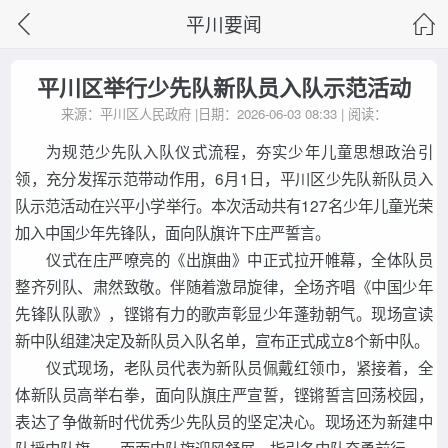
平川要闻
平川区举行少先队新队员入队示范活动
来源：平川区人民政府 |日期：2026-06-03 08:33 | 阅读：
为规范少先队入队仪式流程，夯实少年儿童思想政治引
领，充分发挥示范带动作用，6月1日，平川区少先队新队员入
队示范活动在
兴平小学
举行。本次活动共有127名少年儿童光荣
加入中国少年先锋队，面向队旗许下庄严誓言。
仪式在庄严嘹亮的《出旗曲》中正式拉开帷幕，全体队员
整齐列队、肃然致敬。伴随着激昂旋律，全场齐唱《中国少年
先锋队队歌》，铿锵有力的歌声彰显少年蓬勃朝气。现场宣读
新中队组建决定及新队员入队名单，宣布正式成立8个新中队。
仪式现场，老队员代表为新队员佩戴红领巾，紧接着，全
体新队员高举右拳，面向队旗庄严宣誓，铿锵誓言回荡校园，
表达了争做新时代优秀少先队员的坚定决心。现场还为新建中