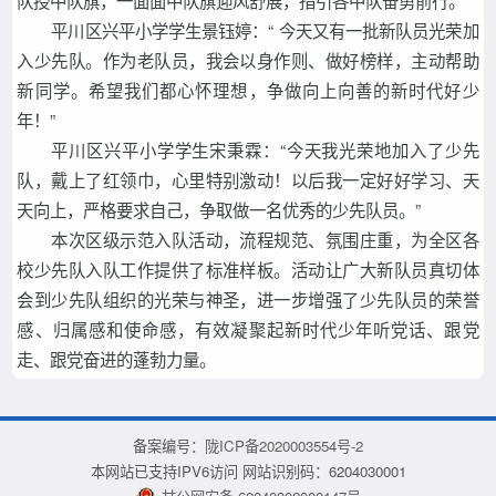
队授中队旗，一面面中队旗迎风舒展，指引各中队奋勇前行。
平川区兴平小学学生景钰婷：“ 今天又有一批新队员光荣加
入少先队。作为老队员，我会以身作则、做好榜样，主动帮助
新同学。希望我们都心怀理想，争做向上向善的新时代好少
年！”
平川区兴平小学学生宋秉霖：“今天我光荣地加入了少先
队，戴上了红领巾，心里特别激动！以后我一定好好学习、天
天向上，严格要求自己，争取做一名优秀的少先队员。”
本次区级示范入队活动，流程规范、氛围庄重，为全区各
校少先队入队工作提供了标准样板。活动让广大新队员真切体
会到少先队组织的光荣与神圣，进一步增强了少先队员的荣誉
感、归属感和使命感，有效凝聚起新时代少年听党话、跟党
走、跟党奋进的蓬勃力量。
备案编号：
陇ICP备2020003554号-2
本网站已支持IPV6访问 网站识别码：6204030001