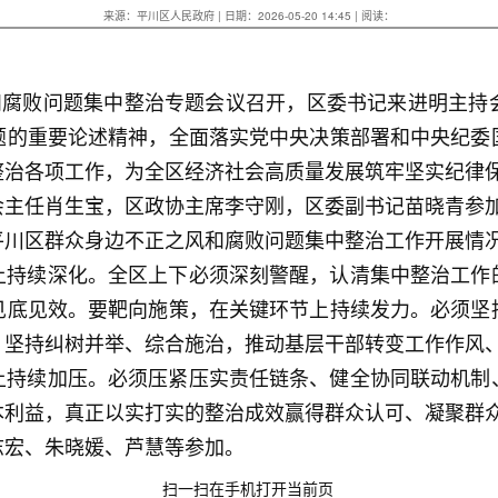
来源：平川区人民政府 | 日期：2026-05-20 14:45 | 阅读：
风和腐败问题集中整治专题会议召开，区委书记来进明主持
题的重要论述精神，全面落实党中央决策部署和中央纪委
整治各项工作，为全区经济社会高质量发展筑牢坚实纪律
会主任肖生宝，区政协主席李守刚，区委副书记苗晓青参
平川区群众身边不正之风和腐败问题集中整治工作开展情
上持续深化。全区上下必须深刻警醒，认清集中整治工作
见底见效。要靶向施策，在关键环节上持续发力。必须坚
，坚持纠树并举、综合施治，推动基层干部转变工作作风
上持续加压。必须压紧压实责任链条、健全协同联动机制
本利益，真正以实打实的整治成效赢得群众认可、凝聚群
志宏、朱晓媛、芦慧等参加。
扫一扫在手机打开当前页