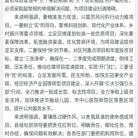
面对项目建设中“三个未达预期”和“三个现实挑战”的严峻形势，
必须采取超常规的举措解决问题，为项目建设扫清障碍。
来进明强调，要精准发力攻坚，以雷厉风行的行动力推项
目。一要树立“实”的导向，聚焦科技创新、现代化产业体系、乡
村振兴等重点领域，立足区情谋划包装一批优质项目；深化要
素保障改革，拓宽融资渠道，优化营商环境，为项目建设提供
坚实支撑。二要保持“快”的节奏，对区列重点项目和年度投资目
标，建立“三张清单”，确保在一、二季度完成预期进度；倒排工
期、压实责任，推动在建项目提速提效，实现“开门红”。三要坚
持“优”的标准，立足发展所需、民生所盼，加快文冠果全产业
链、低空经济产业园等转型项目建设，深入开展“引大引强引头
部”行动，全力推进一批成长型、标志性项目；全力争取上级资
金支持，加快推进华融幼儿园、市中心医院新院区等惠民项
目，提升公共服务水平。
来进明强调，要锤炼过硬作风，以舍我其谁的使命感成项
目。县级包抓领导要把责任扛到位，明确责任、细化任务、限
时办结，确保问题有效解决；各责任部门要把机制用到位，健