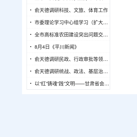
俞天德调研科技、文旅、体育工作
市委理论学习中心组学习（扩大）会议暨市委党的建设工作领导小组会议召开
全市高标准农田建设突出问题交叉巡察集中反馈会议召开
8月4日《平川新闻》
俞天德调研民政、行政审批等领域重点工作
俞天德调研统战、政法、基层治理工作
以“红”铸魂“践”文明——甘肃省会宁县新时代文明实践“红色舞台+文明集市”工作纪实