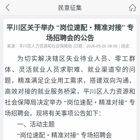
民意征集
平川区关于举办 “岗位速配・精准对接” 专
场招聘会的公告
来源：平川区人力资源和社会保障局 |日期：2026-05-20 08:56 | 阅读：
为切实解决辖区失业待业人员、零工群
体、灵活就业人员求职难、就业渠道窄的问
题，精准满足企业用工需求，搭建双向沟通、
高效对接的就业服务桥梁，平川区人力资源和
社会保障局决定举办 “岗位速配・精准对接” 专
场招聘会。现将有关事项公告如下：
一、活动主题
“岗位速配・精准对接” 专场招聘会