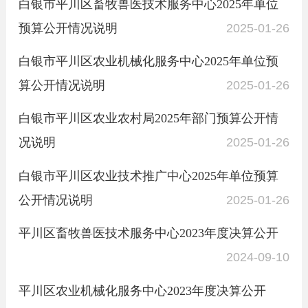
白银市平川区畜牧兽医技术服务中心2025年单位
预算公开情况说明
2025-01-26
白银市平川区农业机械化服务中心2025年单位预
算公开情况说明
2025-01-26
白银市平川区农业农村局2025年部门预算公开情
况说明
2025-01-26
白银市平川区农业技术推广中心2025年单位预算
公开情况说明
2025-01-26
平川区畜牧兽医技术服务中心2023年度决算公开
2024-09-10
平川区农业机械化服务中心2023年度决算公开