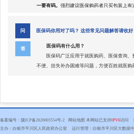
根据《中华人民共和国社会保险法》规定
定点零售药店均需通过电子处方中
一要有码。
强烈建议医保购药者只买包装上有
理。
工的个体工商户、未在用人单位参加职工基本
唯一身份证，这小盒药的追溯码号码与其他药
判药品审核支付管理，对费用高、
定缴纳基本医疗保险费。
盒上的追溯码，而不是购药发票或者小票，或
本通知自
2026年1月1日起
问
医保码你用对了吗？ 这些常见问题解答请收好
追溯码，但请您知晓，目前中国有七十万家药
职工医保中断了可以补缴吗？
样功效的药品往往有很多种，您是否有必要非得
5.问：未过评规格、基本药物规格如何报
医保码有什么用？
答
附件：
1.国家基本医疗保险、
必须追溯码全覆盖，这意味着，明年起，对那
国家已有明确规定，2021年11月，国
医保码广泛应用于就医购药、医保查询、
目录（
2025年）
商
人员，在转移接续前中断缴费3个月（含）以
不便、挂失补办困难等问题，方便百姓就医购
答：每个品种可报量的规格均为通过质量
可在转入地按规定享受待遇，中断期间的待遇
2.省级权限调整纳入基金
医保码全国通用吗？
规格的需求量。如某未过评的规格为基本药物
机构制剂、中药饮片目
全国通用。
医保码由国家医保信息平台统
响报量总数未达到80%，可在说明中指出因
第二步：选择备案类型
需要说明的是，连续参保与待遇享受紧密
常报量即可，在中选结果落地执行中，如医疗
3.《2025年药品目录
参保人在某一渠道激活后，仅能在该渠道
进入异地就医备案申请页面，参保地为系统
求用其他规格强制替代基本药物规格。
如何查看支持医保码的定点医药机构？
职工医保断缴后，如何重新参保？
（附件
1-3从甘肃省医疗保障局
参保人可以在
国家医保服务平台
首页
APP
备案编号：
陇ICP备2020003554号-2
网站地图
本网站已支持
IPV6
访问 网
6.问：针对儿童适宜品规，本次集采有哪
对于这类人员，与单位有稳定劳动关系的
主办：白银市平川区人民政府办公室 运行管理：白银市平川区大数
保，由个人按规定缴费，享受与职工医保同等