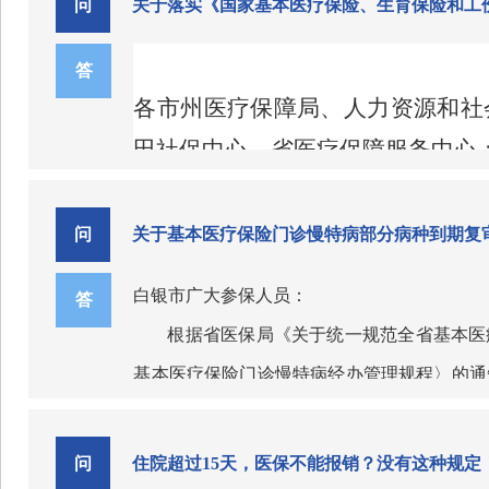
署。
《国务院办公厅关于建立健
问
关于落实《国家基本医疗保险、生育保险和工伤
清单还聚焦医保服务与监管协
情况
1：
“未查询到产品销售信息”，
号）、《国务院办公厅关于健全基本
金比例降低到5%左右。推动重点医
或有关部门反映。
答
全职工医保个人账户的共济使用功
引占本年度医保影像索引总量比例不
情况
2：
“查询到仅有1次销售信息”，
各市州医疗保障局、人力资源和社
彰显成效，5年来累计共济超7.8亿
二、《通知》的主要内容是什
一件事”“灵活就业人员参保一件事
国家医保局要求，各级医保部门要
情况
特别需要说明的是，如果使用医保部
3：
“查询到仅有1次销售信息”，
田社保中心，省医疗保障服务中心
人民群众更多、更快、更好地享受
地区开通医保钱包并实现跨省共济
一是加强跨省共济关系的管理
向相关部门举报，一旦证实售出机构存在
用于上述方法和结论。
为深入贯彻党中央、国务院关
情况
六要毁码。药物服用完毕后，请妥善
4：
“查询到有2次及以上的销售信
用负担，进一步优化跨省共济政
关系可由双方自愿建立或解除，参
于印发〈国家基本医疗保险、生育
门举报，一旦证实售出机构存在欺诈行为
继续盗用空药盒和追溯码。
吃不完的药和
问
关于基本医疗保险门诊慢特病部分病种到期复
利，国家医保局会同财政部印发了
二是明确跨省共济资金的使用
要将自己的药盒或药品出售给药贩子，您
的通知》（医保发〔2025〕33
长期护理保险个人缴费。在共济额
白银市广大参保人员：
答
在光天化日之下。按照《医疗保障基金使
一、严格执行目录切换要求
还共济人账户。
会，将医疗保障基金已支付的药品、医用
根据省医保局《关于统一规范全省基本医
（一）明确执行时间。《国
享受医疗保障待遇的机会转卖药品情形”
三是开展跨省共济资金清算的
基本医疗保险门诊慢特病经办管理规程〉的通
《2025年药品目录》，见附件1）
来巨大不利影响，得不偿失。
流程，由国家统一清分、省市分级
保参保人员门诊慢特病待遇不受影响，请在规
目录（2024年）》同时废止。《
一、复审病种及对象
四是强调做好共济工作的要求
问
住院超过15天，医保不能报销？没有这种规定
实施。
（二）规范目录管理。各地