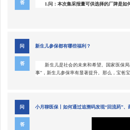
三、加快药品挂网与配备
答
1.问：本次集采报量可供选择的厂牌是如
三、复审资料
（一）按期完成挂网。各相关
01 具体适用于哪些人群呢？
（一）肺结核：提供二级及以上医保定点
台的挂网，谈判药品挂网价格不得
跨省异地长期居住人员。
包括异地安置退休
科主治以上医师（含主治医师）治疗计划。
答：前期，药品联采办开展企业信息填报
（二）推进药品进院。各地医
住、生活的人员；
制剂或通过质量和疗效一致性评价的通用名药
（二）原发免疫性血小板减少症：
1.
须提
医疗机构和工伤康复协议机构协议
问
新生儿参保都有哪些福利？
点医疗机构血液科副主任医师以上（含副主任
跨省临时外出就医人员。
包括异地转诊就医
在
2026年2月底前召开药事会，
（三）白血病门诊治疗：
1.
须提供医保定
答
新生儿是社会的未来和希望。国家医保局
产供应，响应医疗机构采购和患者
（三）完善预算管理。各地医
科副主任医师以上（含副主任医师）签名的治
2.问：本次集采报量是否一定要选择厂
事”，新生儿参保率有显著提升。那么，宝爸
02 如何办理跨省异地就医备案呢？
录内填补保障空白或大幅提高保障
（四）再生障碍性贫血：
1.
须提供医保定
第一步：开始备案
构血液科副主任医师以上（含副主任医师）签
DRG/DIP付费。谈判药品可不受
福利一：床边可办理、出生即可参保
四、其他注意事项
进入“漫画医保”微信公众号，点击医保查询
四、推进商保创新药目录落地
答：医疗机构可根据实际需求自主选择按
（一）
2025
年
1
月
1
日后享受上述
4
种门诊
不限制具体厂牌数量。但需要注意的是，若医
问
小月聊医保丨如何通过追溯码发现“回流药”、
医保部门积极推动构建生育友好型社会，
各地医疗保障部门要会同有关
填报的厂牌没有中选，则该厂牌的报量会由所
证明、户籍和医保参保等事项集成化办理，一
复审。
保创新药目录推荐商业健康保险、
理选择报量厂牌数量。
探索新生儿凭出生医学证明参保，真正实现新生
答
（二）未在规定时间内提出复审申请的，