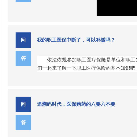
录设计新产品、更新赔付范围、调
（三）参保人员行动不便或在外地的可委
福利二：参保后即可享受报销：不受待遇
条件的地区探索开展医保、工伤保
五、做好信息系统对接
（四）认定医疗机构不得以任何理由拒绝
3.问：要求医疗机构报量达到历史采购量
（五）如有其他疑问可咨询参保地所在辖
省医保信息平台于
2025年
《国务院办公厅关于健全基本医疗保险参
咨询电话：
要求删除，调整“备注”内容的药品
续参保的人员，设置参保后固定待遇等待期3
问
我的职工医保中断了，可以补缴吗？
市本级：
0943-8304185
；
0943-8305972
答：报量系统会自动将医疗机构填报的各
保障部门要组织辖区内各级定点医
福利三：规定时间内参保、医疗费用可追
白银区：
0943-8257703
；
0943-8549529
括过评和未过评）的历史采购量按有效含量折
答
医保编码（数据接口见附件3），
依法依规参加职工医疗保险是单位和职工
六、工作要求
如，某药品口服常释剂型包括10mg、20mg规格
平川区：
0943-6789083
；
0943-6789079
们一起来了解一下职工医疗保险的基本知识吧
行。
（一）加强组织领导。各地医
格片剂1000片，10mg规格胶囊1000粒，按
2024年，国家医保局会同教育部、卫
靖远县：
0943-6122289
；
0943-6130438
片。假设该医疗机构填报10mg规格片剂2000片
明确“新生儿原则上在出生后90天内按规定
化实施方案，加强协议管理，指导
会宁县：
0943-3227596
什么是职工基本医疗保险？
合要求。
后90天内参保，从出生之日开始的医疗费用
（二）强化培训宣传。各地医
景泰县：
0943-5533975
4
.
问：如果医疗机构报量难以达到近两年平
问
追溯码时代，医保购药的六要六不要
职工基本医疗保险制度是通过国家立法形
白银市医疗
品目录》培训辅导,提高医疗机构
宝宝的健康保障不能等。国家医保局提醒
医疗保障。
2025
年
11
月
造良好舆论氛围。
什么人应该参加职工基本医疗保险？
答
00:00 / 00:
答:如果存在特殊情况，比如本次集采个
（三）确保基金安全。各地医
均采购量80%的基础上适当减少报量，并同