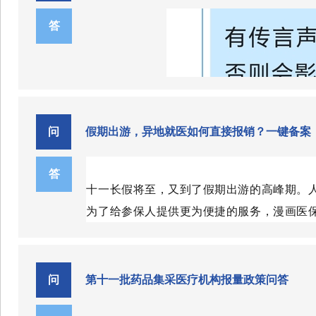
2025
年
1
月
1
日前享受肺结核、原发免疫性
现业务、资金、信息流一体化，同
《2025年药品目录》内甲、乙
答
二、复审受理时间及医疗机构
三、《通知》对群众有哪些重
金支付时,药品不区分甲、乙类。《
（一）复审受理时间：
《通知》进一步优化了原本的
2025
年
11
月
25
日
—12
月
31
日（法定节假
社会保障部门不得在公开发文、新
（三）落实过渡期政策。对未
险个人账户共济范围从省内拓展至
（二）
复审受理医疗机构：
月底），过渡期内医保基金按原
省给家人用，将
“沉睡”的个人账
换。
问
假期出游，异地就医如何直接报销？一键备案
疗机构就医发生的个人负担医疗费
协议期谈判药品和竞价药品
负担费用，以及参加城乡居民基
答
行。
十一长假将至，又到了假期出游的高峰期。
达，群众医疗费用负担有效减轻，
二、做好省级调整权限药品管
为了给参保人提供更为便捷的服务，漫画医
跨省异地就医备案，并在异地就医时实现直
按照《基本医疗保险用药管理
片，25种民族药和741种治疗性
哪些人群适用？怎么备案？有哪些查询服务
问
第十一批药品集采医疗机构报量政策问答
件2）。省级权限调整的民族药、