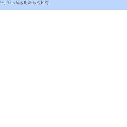
平川区人民政府网
版权所有
答：本次集采中有部分品种存在儿童和成
如果暂时未能就业或不想以灵活就业人员
说明。如果儿童适宜品规已过一致性评价，则
保障。
（公开属性：主动公开）
供应儿童适宜规格。
这里需要说明的是，住院拆零服用的药品，中
7.问：第十一批集采55个品种中，有2
否会纳入集采范围？
二要扫码。
要在结算药款时看着售药人员扫这
家医保局的数据库。售药人员卖这盒药，就应
药很可能有问题，正试图用其他追溯码来掩盖
答：本次集采以参比制剂、通过一致性评价
人符合上述条件的数量，不是报名参加集采
扫药品的码，给的是大米或洗发水，等到准备
项，不再因企业报名情况而改变，实际投标企
数量，是指截至目前已提交资料并通过审核的
没有提交资料也没有进入报量名单，如果后续