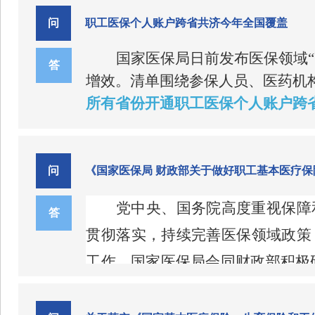
守、共同践行，携手守护医保基金安全，
问
职工医保个人账户跨省共济今年全国覆盖
一要有码。建议医保购药者只买包装
国家医保局日前发布医保领域
小盒药品的唯一身份证，这小盒药的追溯
答
增效。清单围绕参保人员、医药机
药身份的唯一证据是印在小药盒上的追溯
所有省份开通职工医保个人账户跨
起，所有销售的药品都必须追溯码全覆盖
这里需要说明的是，住院拆零服用的
负担。
根据此前印发的关于做好职工
之。
二要扫码。要在结算药款时看着售药
资金用于支付其近亲属在定点医药
个数据就进入了国家医保局的数据库。售
个人缴费。此举打破了以往个人账
问
《国家医保局 财政部关于做好职工基本医疗
扫追溯码，那说明卖给您的这盒药很可能
金，提升个人账户使用效率。据悉，
除了跨省共济，此次发布的清
所常用这种手法来串换或者销售回流药。
三要小票。要坚持索取小票，不要丢
党中央、国务院高度重视保障
答
能。
80%的定点医疗机构将实现医保
盒药的时候，如果顾客盯得紧，就只能扫
上的相应药品名称后，然后拿手机拍一张
贯彻落实，持续完善医保领域政策
人单位中转，提高参保人待遇享受
注追溯码，您就可以减少抄号码这个步骤
在医药服务与采购方面，
清单
工作，国家医保局会同财政部积极
证据，维护您的合法权益。
四要验码。要养成验码的好习惯，不
购。同时，国家医保局将为符合条件
共济工作的通知》（医保发〔
一、为什么要出台《通知》？
20
五要索赔。发现卖给自己的是回流药
医保部门与创新药企业的沟通渠道
药品追溯码后可能出现的
4种情况。